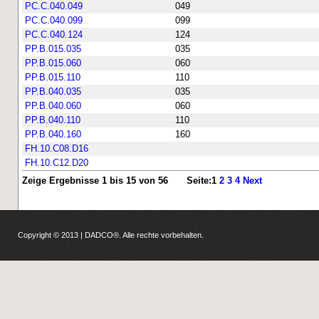
PC.C.040.049
049
PC.C.040.099
099
PC.C.040.124
124
PP.B.015.035
035
PP.B.015.060
060
PP.B.015.110
110
PP.B.040.035
035
PP.B.040.060
060
PP.B.040.110
110
PP.B.040.160
160
FH.10.C08.D16
FH.10.C12.D20
Zeige Ergebnisse 1 bis 15 von 56
Seite:
1
2
3
4
Next
Copyright © 2013 | DADCO®. Alle rechte vorbehalten.