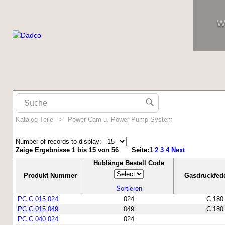
W
Katalog Teile
>
Power Cam u. Power Pump System
Number of records to display:
Zeige Ergebnisse 1 bis 15 von 56
Seite:
1
2
3
4
Next
Hublänge Bestell Code
Produkt Nummer
Gasdruckfed
Sortieren
PC.C.015.024
024
C.180
PC.C.015.049
049
C.180
PC.C.040.024
024